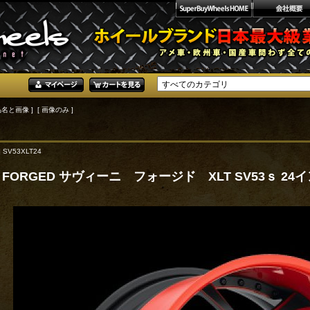
品名と画像 ] [ 画像のみ ]
 SV53XLT24
NI FORGED サヴィーニ フォージド XLT SV53ｓ 24