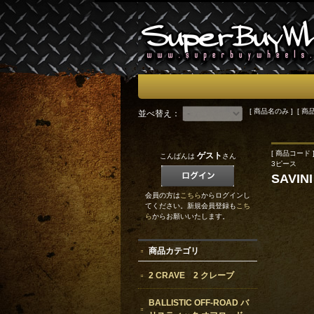
[ 商品名のみ ] [ 商
並べ替え：
[ 商品コード ]
ゲスト
こんばんは
さん
3ピース
SAVI
会員の方は
こちら
からログインし
てください。新規会員登録も
こち
ら
からお願いいたします。
商品カテゴリ
2 CRAVE 2 クレーブ
BALLISTIC OFF-ROAD バ