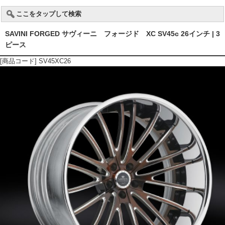
ここをタップして検索
SAVINI FORGED サヴィーニ フォージド XC SV45c 26インチ | 3
ピース
[商品コード] SV45XC26