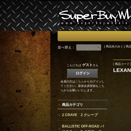
[ 商品名のみ ] [ 商
並べ替え：
[ 商品コード ]
ゲスト
こんにちは
さん
LEXA
会員の方は
こちら
からログインし
てください。新規会員登録も
こち
ら
からお願いいたします。
商品カテゴリ
2 CRAVE 2 クレーブ
BALLISTIC OFF-ROAD バ