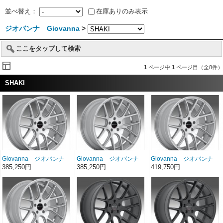
並べ替え：
在庫ありのみ表示
ジオバンナ Giovanna
>
ここをタップして検索
1
ページ中
1
ページ目（全8件）
SHAKI
Giovanna ジオバンナ
Giovanna ジオバンナ
Giovanna ジオバンナ
SHAKI シルバーマシ
SHAKI シルバーマシ
SHAKI シルバーマシ
385,250円
385,250円
419,750円
ン 20インチ 20×10.5
ン 20インチ 20×9
ン 22インチ 22×11