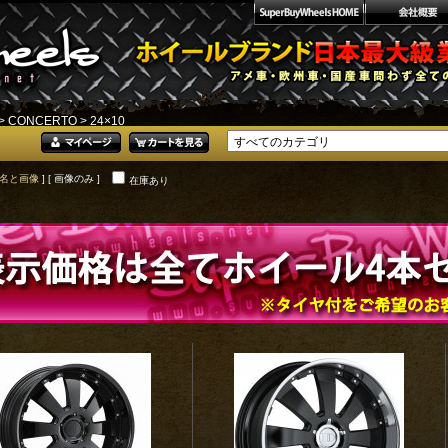
>
CONCERTO
> 24×10
名と画像
] [ 画像のみ ]
在庫あり