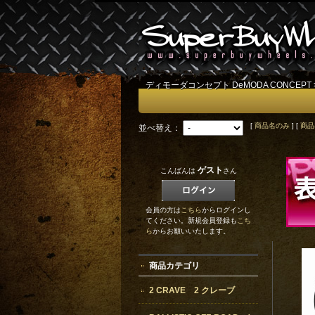
ディモーダコンセプト DeMODA CONCEPT
[
商品名のみ
] [
商品
並べ替え：
ゲスト
こんばんは
さん
会員の方は
こちら
からログインし
てください。新規会員登録も
こち
ら
からお願いいたします。
商品カテゴリ
2 CRAVE 2 クレーブ