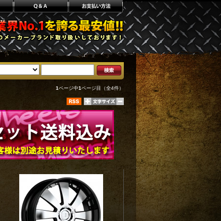
1
ページ中
1
ページ目（全4件）