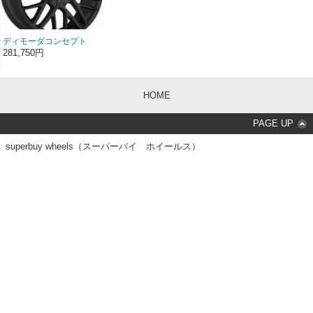
ディモーダコンセプト
VANQUISH マットブラ
281,750円
ック 20インチ
20×8.5（F）
20×10（R）
HOME
PAGE UP
superbuy wheels（スーパーバイ ホイールス）