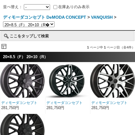
並べ替え：
在庫ありのみ表示
ディモーダコンセプト DeMODA CONCEPT
>
VANQUISH
>
ここをタップして検索
1
ページ中
1
ページ目（全4件）
20×8.5（F） 20×10（R）
ディモーダコンセプト
ディモーダコンセプト
ディモーダコンセプト
VANQUISH チタニウ
VANQUISH マシンドス
VANQUISH マシンドフ
281,750円
281,750円
281,750円
ム 20インチ
ポークス 20インチ
ェイス 20インチ
20×8.5（F）
20×8.5（F）
20×8.5（F）
20×10（R）
20×10（R）
20×10（R）