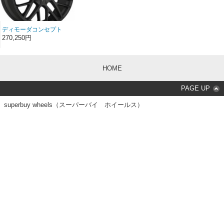
ディモーダコンセプト
VANQUISH マットブラ
270,250円
ック 19インチ
19×8.5（F）
19×9.5（R）
HOME
PAGE UP
superbuy wheels（スーパーバイ ホイールス）