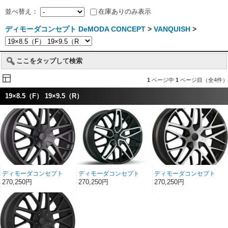
並べ替え：
在庫ありのみ表示
ディモーダコンセプト DeMODA CONCEPT
>
VANQUISH
>
ここをタップして検索
1
ページ中
1
ページ目（全4件）
19×8.5（F） 19×9.5（R）
ディモーダコンセプト
ディモーダコンセプト
ディモーダコンセプト
VANQUISH チタニウ
VANQUISH マシンドス
VANQUISH マシンドフ
270,250円
270,250円
270,250円
ム 19インチ
ポークス 19インチ
ェイス 19インチ
19×8.5（F）
19×8.5（F）
19×8.5（F）
19×9.5（R）
19×9.5（R）
19×9.5（R）