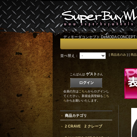
ディモーダコンセプト DeMODA CONCEPT
[
商品名のみ
] [
商品
並べ替え：
ゲスト
こんばんは
さん
会員の方は
こちら
からログインし
てください。新規会員登録も
こち
ら
からお願いいたします。
商品カテゴリ
2 CRAVE 2 クレーブ