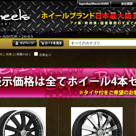
>
AVIATOR
> 24×9.5
名と画像
] [ 画像のみ ]
在庫あり