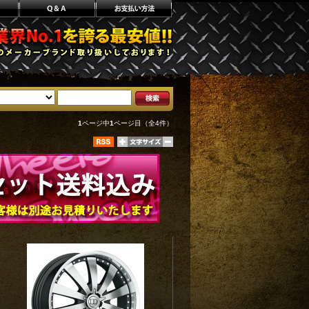
1
ページ中
1
ページ目（全4件）