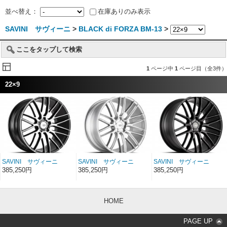
並べ替え：
在庫ありのみ表示
SAVINI サヴィーニ
>
BLACK di FORZA BM-13
>
ここをタップして検索
1
ページ中
1
ページ目（全3件）
22×9
SAVINI サヴィーニ
SAVINI サヴィーニ
SAVINI サヴィーニ
BLACK di FORZA BM-
BLACK di FORZA BM-
BLACK di FORZA BM-
385,250円
385,250円
385,250円
13 ブラックマシン 22
13 ブラッシュドシルバ
13 マットブラック 22
インチ 22×9
ー 22インチ 22×9
インチ 22×9
HOME
PAGE UP