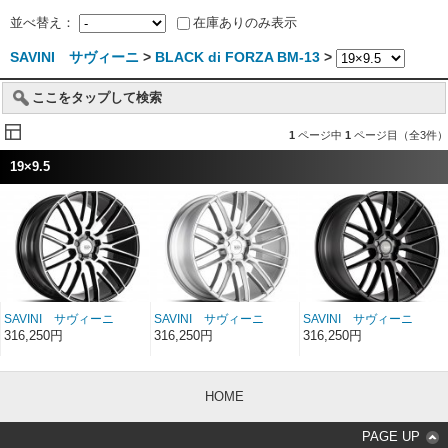
並べ替え：
在庫ありのみ表示
SAVINI サヴィーニ
>
BLACK di FORZA BM-13
>
ここをタップして検索
1
ページ中
1
ページ目（全3件）
19×9.5
SAVINI サヴィーニ
SAVINI サヴィーニ
SAVINI サヴィーニ
BLACK di FORZA BM-
BLACK di FORZA BM-
BLACK di FORZA BM-
316,250円
316,250円
316,250円
13 ブラックマシン 19
13 ブラッシュドシルバ
13 マットブラック 19
インチ 19×9.5
ー 19インチ 19×9.5
インチ 19×9.5
HOME
PAGE UP