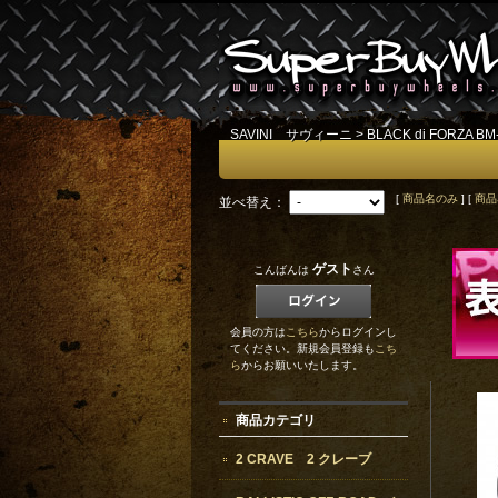
SAVINI サヴィーニ
>
BLACK di FORZA BM
[
商品名のみ
] [
商品
並べ替え：
ゲスト
こんばんは
さん
会員の方は
こちら
からログインし
てください。新規会員登録も
こち
ら
からお願いいたします。
商品カテゴリ
2 CRAVE 2 クレーブ