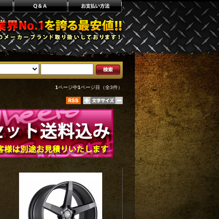
1
ページ中
1
ページ目（全3件）