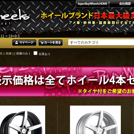
-11
> 19×9.5
名と画像
] [ 画像のみ ]
在庫あり