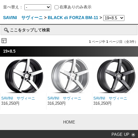
並べ替え：
在庫ありのみ表示
SAVINI サヴィーニ
>
BLACK di FORZA BM-11
>
ここをタップして検索
1
ページ中
1
ページ目（全3件）
19×8.5
SAVINI サヴィーニ
SAVINI サヴィーニ
SAVINI サヴィーニ
BLACK di FORZA BM-
BLACK di FORZA BM-
BLACK di FORZA BM-
316,250円
316,250円
316,250円
11 ブラックマシン 19
11 ブラッシュドシルバ
11 マットブラック 19
インチ 19×8.5
ー 19インチ 19×8.5
インチ 19×8.5
HOME
PAGE UP