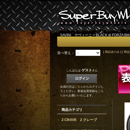
SAVINI サヴィーニ
>
BLACK di FORZA BM
[
商品名のみ
] [
商品
並べ替え：
ゲスト
こんばんは
さん
会員の方は
こちら
からログインし
てください。新規会員登録も
こち
ら
からお願いいたします。
商品カテゴリ
2 CRAVE 2 クレーブ