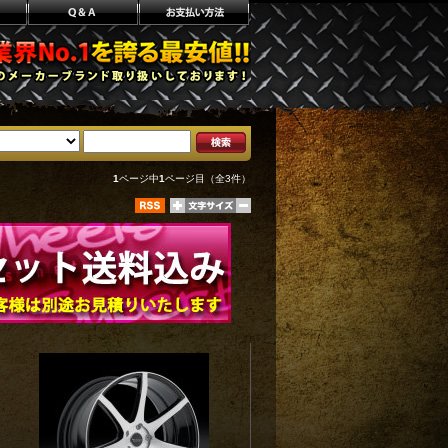
1
ページ中
1
ページ目（全3件）