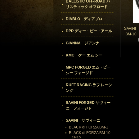
BALLISTIC OFF-ROAD バ
リスティック オフロード
DIABLO ディアブロ
SAVIN
DPR ディー・ピー・アール
BM-1
GIANNA ジアンナ
KMC ケー エム シー
MPC FORGED エム・ピー
シー フォージド
RUFF RACING ラフ レーシ
ング
SAVINI FORGED サヴィー
ニ フォージド
SAVINI サヴィーニ
BLACK di FORZA BM-1
BLACK di FORZA BM-10
19×8.5