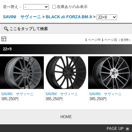
並べ替え：
在庫ありのみ表示
SAVINI サヴィーニ
>
BLACK di FORZA BM-9
>
ここをタップして検索
1
ページ中
1
ページ目（全3件）
22×9
SAVINI サヴィーニ
SAVINI サヴィーニ
SAVINI サヴィーニ
BLACK di FORZA BM-
BLACK di FORZA BM-
BLACK di FORZA BM-
385,250円
385,250円
385,250円
9 チタニウム 22イン
9 ブラック 22インチ
9 ブラックマシン 22イ
チ 22×9
22×9
ンチ 22×9
HOME
PAGE UP