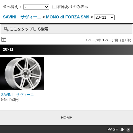
並べ替え：
在庫ありのみ表示
SAVINI サヴィーニ
>
MONO di FORZA SM9
>
ここをタップして検索
1
ページ中
1
ページ目（全1件）
20×11
SAVINI サヴィーニ
MONO di FORZA モノ デ
845,250円
ィ フォルツァ SM9 20イ
ンチ 20×11
HOME
PAGE UP