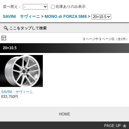
並べ替え：
在庫ありのみ表示
SAVINI サヴィーニ
>
MONO di FORZA SM8
>
ここをタップして検索
1
ページ中
1
ページ目（全1件）
20×10.5
SAVINI サヴィーニ
MONO di FORZA モノ デ
833,750円
ィ フォルツァ SM8 20イ
ンチ 20×10.5
HOME
PAGE UP