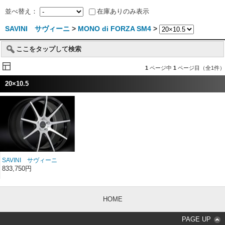
並べ替え：
在庫ありのみ表示
SAVINI サヴィーニ
>
MONO di FORZA SM4
>
ここをタップして検索
1
ページ中
1
ページ目（全1件）
20×10.5
SAVINI サヴィーニ
MONO di FORZA モノ デ
833,750円
ィ フォルツァ SM4 20イ
ンチ 20×10.5
HOME
PAGE UP