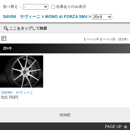
並べ替え：
在庫ありのみ表示
SAVINI サヴィーニ
>
MONO di FORZA SM4
>
ここをタップして検索
1
ページ中
1
ページ目（全1件）
20×9
SAVINI サヴィーニ
MONO di FORZA モノ デ
810,750円
ィ フォルツァ SM4 20イ
ンチ 20×9
HOME
PAGE UP