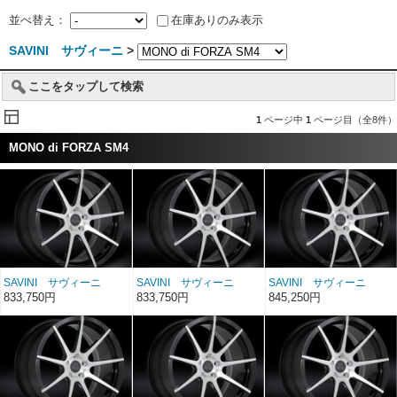
並べ替え：
在庫ありのみ表示
SAVINI サヴィーニ
>
ここをタップして検索
1
ページ中
1
ページ目（全8件）
MONO di FORZA SM4
SAVINI サヴィーニ
SAVINI サヴィーニ
SAVINI サヴィーニ
MONO di FORZA モノ デ
MONO di FORZA モノ デ
MONO di FORZA モノ デ
833,750円
833,750円
845,250円
ィ フォルツァ SM4 20イ
ィ フォルツァ SM4 20イ
ィ フォルツァ SM4 20イ
ンチ 20×10
ンチ 20×10.5
ンチ 20×11