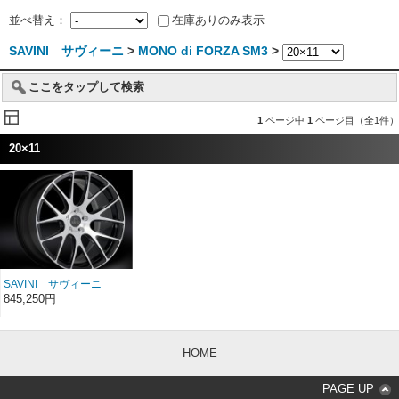
並べ替え：
在庫ありのみ表示
SAVINI サヴィーニ
>
MONO di FORZA SM3
>
ここをタップして検索
1
ページ中
1
ページ目（全1件）
20×11
SAVINI サヴィーニ
MONO di FORZA モノ デ
845,250円
ィ フォルツァ SM3 20イ
ンチ 20×11
HOME
PAGE UP