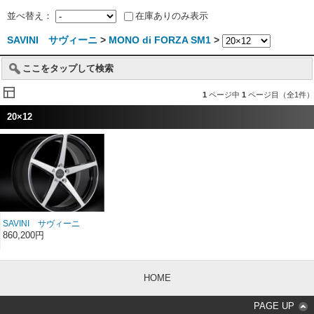
並べ替え：
在庫ありのみ表示
SAVINI サヴィーニ
>
MONO di FORZA SM1
>
ここをタップして検索
1
ページ中
1
ページ目（全1件）
20×12
SAVINI サヴィーニ
MONO di FORZA モノ デ
860,200円
ィ フォルツァ SM1 20イ
ンチ 20×12
HOME
PAGE UP