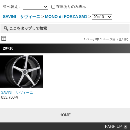
並べ替え：
在庫ありのみ表示
SAVINI サヴィーニ
>
MONO di FORZA SM1
>
ここをタップして検索
1
ページ中
1
ページ目（全1件）
20×10
SAVINI サヴィーニ
MONO di FORZA モノ デ
833,750円
ィ フォルツァ SM1 20イ
ンチ 20×10
HOME
PAGE UP