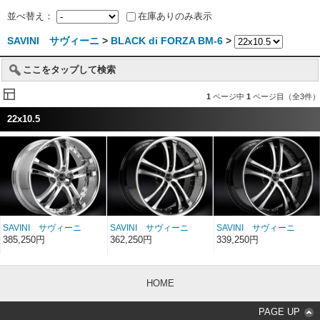
並べ替え：
在庫ありのみ表示
SAVINI サヴィーニ
>
BLACK di FORZA BM-6
>
ここをタップして検索
1
ページ中
1
ページ目（全3件）
22x10.5
SAVINI サヴィーニ
SAVINI サヴィーニ
SAVINI サヴィーニ
BLACK di FORZA BM-
BLACK di FORZA BM-
BLACK di FORZA BM-
385,250円
362,250円
339,250円
6 クローム 22インチ
6 ブラッシュド/クロー
6 ブラッシュド/ブラッ
22×10.5
ムリップ 22インチ
クリップ＆マシンドピン
22×10.5
ストライプ 22インチ
22×10.5
HOME
PAGE UP