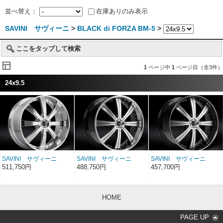
並べ替え：
在庫ありのみ表示
SAVINI サヴィーニ
>
BLACK di FORZA BM-5
>
ここをタップして検索
1
ページ中
1
ページ目（全3件）
24x9.5
SAVINI サヴィーニ
SAVINI サヴィーニ
SAVINI サヴィーニ
BLACK di FORZA BM-
BLACK di FORZA BM-
BLACK di FORZA BM-
511,750円
488,750円
457,700円
5 クローム 24インチ
5 ブラッシュド/クロー
5 ブラッシュド/ブラッ
24×9.5
ムリップ 24インチ
クリップ＆マシンドピン
24×9.5
ストライプ 24インチ
24×9.5
HOME
PAGE UP