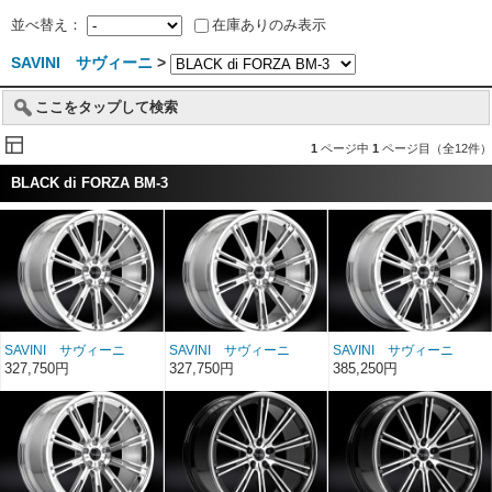
並べ替え：
在庫ありのみ表示
SAVINI サヴィーニ
>
ここをタップして検索
1
ページ中
1
ページ目（全12件）
BLACK di FORZA BM-3
SAVINI サヴィーニ
SAVINI サヴィーニ
SAVINI サヴィーニ
BLACK di FORZA BM-
BLACK di FORZA BM-
BLACK di FORZA BM-
327,750円
327,750円
385,250円
3 クローム 20インチ
3 クローム 20インチ
3 クローム 22インチ
20×10
20×8.5
22×10.5