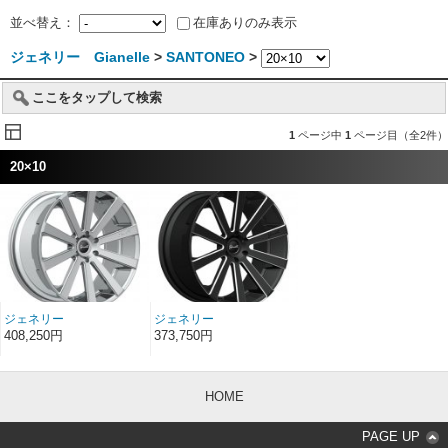
並べ替え：
在庫ありのみ表示
ジェネリー Gianelle
>
SANTONEO
>
ここをタップして検索
1
ページ中
1
ページ目（全2件）
20×10
ジェネリー
ジェネリー
SANTONEO クローム
SANTONEO ブラック/
408,250円
373,750円
20インチ 20×10
ボールカットディテー
ル 20インチ 20×10
HOME
PAGE UP