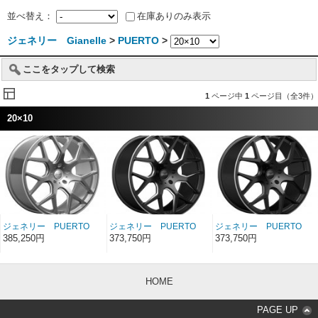
並べ替え：
在庫ありのみ表示
ジェネリー Gianelle
>
PUERTO
>
ここをタップして検索
1
ページ中
1
ページ目（全3件）
20×10
ジェネリー PUERTO
ジェネリー PUERTO
ジェネリー PUERTO
シルバー/マシンドエッ
ブラック/ボールカットデ
ブラック/マシンドエッ
385,250円
373,750円
373,750円
ジ 20インチ 20×10
ィテール 20インチ
ジ 20インチ 20×10
20×10
HOME
PAGE UP