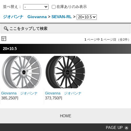
並べ替え：
在庫ありのみ表示
ジオバンナ Giovanna
>
SEVAN-RL
>
ここをタップして検索
1
ページ中
1
ページ目（全2件）
20×10.5
Giovanna ジオバンナ
Giovanna ジオバンナ
SEVAN-RL シルバー/マ
SEVAN-RL ブラック/マ
385,250円
373,750円
シンドチップス 20イン
シンドチップス 20イン
チ 20×10.5
チ 20×10.5
HOME
PAGE UP