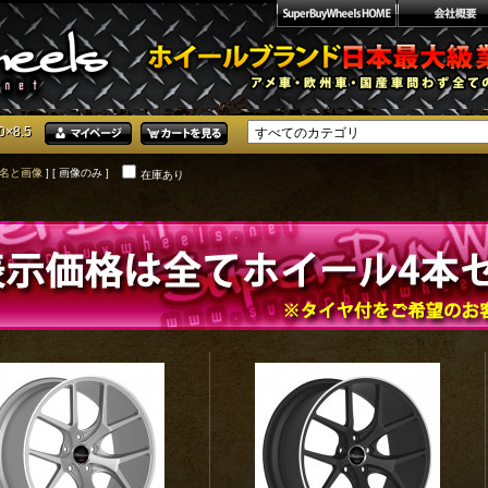
0×8.5
名と画像
] [ 画像のみ ]
在庫あり