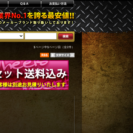
1
ページ中
1
ページ目（全2件）