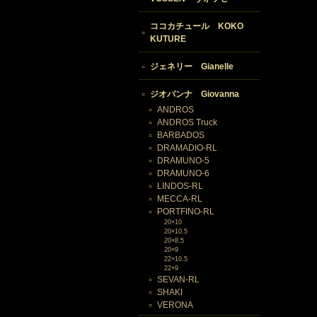
ココカチュール KOKO
KUTURE
ジェネリー Gianelle
ジオバンナ Giovanna
ANDROS
ANDROS Truck
BARBADOS
DRAMADIO-RL
DRAMUNO-5
DRAMUNO-6
LINDOS-RL
MECCA-RL
PORTFINO-RL
20×10
20×10.5
20×8.5
20×9
22×10.5
22×9
SEVAN-RL
SHAKI
VERONA