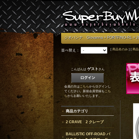
ジオバンナ Giovanna
>
PORTFINO-RL
> 2
[
商品名のみ
] [
商品
並べ替え：
ゲスト
こんばんは
さん
会員の方は
こちら
からログインし
てください。新規会員登録も
こち
ら
からお願いいたします。
商品カテゴリ
2 CRAVE 2 クレーブ
BALLISTIC OFF-ROAD バ