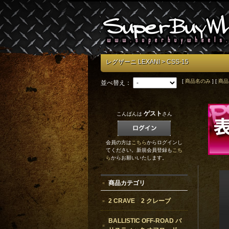
レグザーニ LEXANI
> CSS-15
[
商品名のみ
] [
商品
並べ替え：
ゲスト
こんばんは
さん
会員の方は
こちら
からログインし
てください。新規会員登録も
こち
ら
からお願いいたします。
商品カテゴリ
2 CRAVE 2 クレーブ
BALLISTIC OFF-ROAD バ