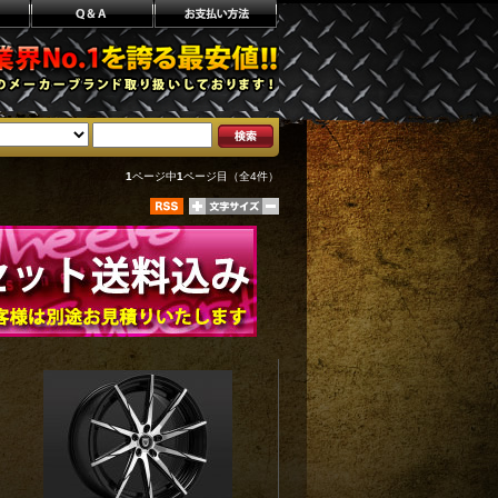
1
ページ中
1
ページ目（全4件）