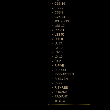
CSS-16
CSS-7
CSS-8
CVX-44
JOHNSON
LSS-10
LSS-11
LSS-55
LSS-8
LUST
LX-10
LX-15
LX-19
LX-2
R-FIVE
R-FOUR
R-FOURTEEN
R-SEVEN
R-SIX
R-THREE
R-Twelve
RADIANT
TRISTO