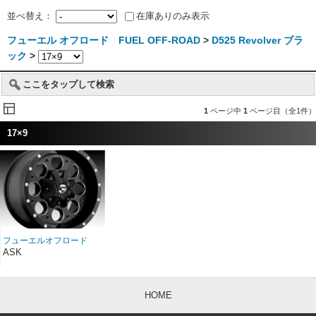
並べ替え：
在庫ありのみ表示
フューエル オフロード FUEL OFF-ROAD
>
D525 Revolver ブラ
ック
>
ここをタップして検索
1
ページ中
1
ページ目（全1件）
17×9
フューエルオフロード
D525 Revolver ブラッ
ASK
ク 17インチ
HOME