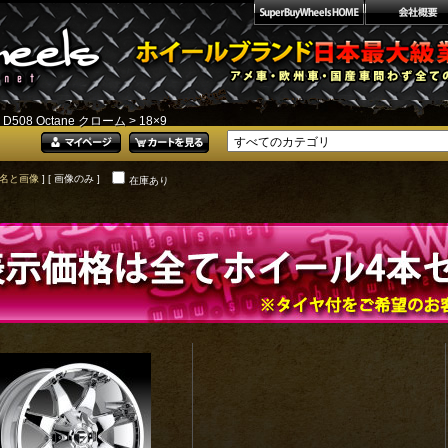
>
D508 Octane クローム
> 18×9
名と画像
] [ 画像のみ ]
在庫あり