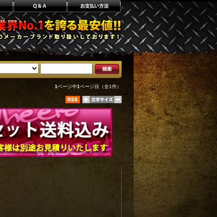
1
ページ中
1
ページ目（全1件）