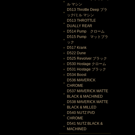
ル マシン
D513 Throttle Deep ブラ
ック/ミル マシン
D513 THROTTLE
DUALLY REAR
D514 Pump クローム
D515 Pump マットブラ
ック
D517 Krank
D522 Dune
D525 Revolver ブラック
D530 Hostage クローム
D531 Hostage ブラック
D534 Boost
D536 MAVERICK
CHROME
D537 MAVERICK MATTE
BLACK & MACHINED
D538 MAVERICK MATTE
BLACK & MILLED
D540 NUTZ PVD
CHROME
D541 NUTZ BLACK &
MACHINED