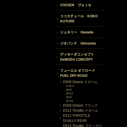
VOSSEN ヴォッセ
ココカチュール KOKO
KUTURE
ジェネリー Gianelle
ジオバンナ Giovanna
ディモーダコンセプト
DeMODA CONCEPT
フューエル オフロード
FUEL OFF-ROAD
D508 Octane クローム
17×8.5
18×9
20×12
20×9
22×14
D509 Octane ブラック
D512 Throttle クローム
D512 THROTTLE
DUALLY REAR
D513 Throttle ブラック/ミ