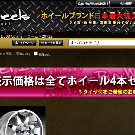
>
D508 Octane クローム
> 20×12
名と画像
] [ 画像のみ ]
在庫あり