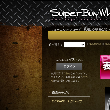
フューエル オフロード FUEL OFF-ROAD
[
商品名のみ
] [
商品
並べ替え：
ゲスト
こんばんは
さん
会員の方は
こちら
からログインし
てください。新規会員登録も
こち
ら
からお願いいたします。
商品カテゴリ
2 CRAVE 2 クレーブ