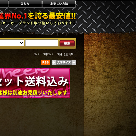
1
ページ中
1
ページ目（全1件）