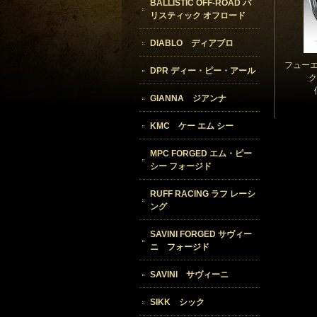
BALLISTIC OFF-ROAD バ
リスティック オフロード
DIABLO ディアブロ
フューエ
DPR ディー・ピー・アール
ク
GIANNA ジアンナ
KMC ケー エム シー
MPC FORGED エム・ピー
シー フォージド
RUFF RACING ラフ レーシ
ング
SAVINI FORGED サヴィー
ニ フォージド
SAVINI サヴィーニ
SIKK シック