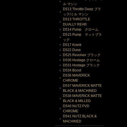
ル マシン
D513 Throttle Deep ブラ
ック/ミル マシン
D513 THROTTLE
DUALLY REAR
D514 Pump クローム
D515 Pump マットブラ
ック
D517 Krank
D522 Dune
D525 Revolver ブラック
D530 Hostage クローム
D531 Hostage ブラック
D534 Boost
D536 MAVERICK
CHROME
D537 MAVERICK MATTE
BLACK & MACHINED
D538 MAVERICK MATTE
BLACK & MILLED
D540 NUTZ PVD
CHROME
D541 NUTZ BLACK &
MACHINED