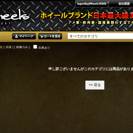
>
>
名と画像
] [ 画像のみ ]
在庫あり
申し訳ございませんがこのカテゴリには商品があり