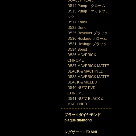
DUALLY REAR
D514 Pump クローム
D515 Pump マットブラ
ック
D517 Krank
D522 Dune
D525 Revolver ブラック
D530 Hostage クローム
D531 Hostage ブラック
D534 Boost
D536 MAVERICK
CHROME
D537 MAVERICK MATTE
BLACK & MACHINED
D538 MAVERICK MATTE
BLACK & MILLED
D540 NUTZ PVD
CHROME
D541 NUTZ BLACK &
MACHINED
ブラックダイヤモンド
blaque diamond
レグザーニ LEXANI