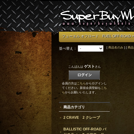
フューエル オフロード FUEL OFF-ROAD
[
商品名のみ
] [
商品
並べ替え：
ゲスト
こんばんは
さん
会員の方は
こちら
からログインし
てください。新規会員登録も
こち
ら
からお願いいたします。
商品カテゴリ
2 CRAVE 2 クレーブ
BALLISTIC OFF-ROAD バ