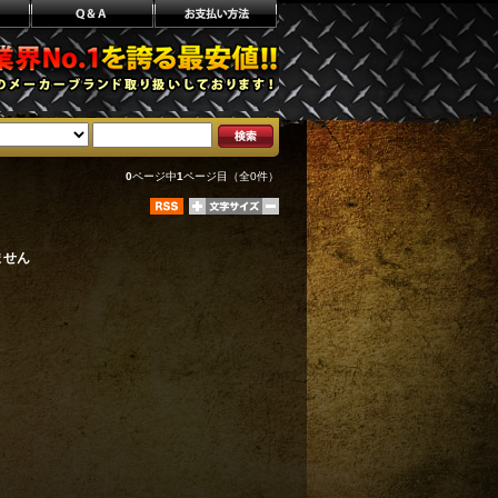
0
ページ中
1
ページ目（全0件）
ません