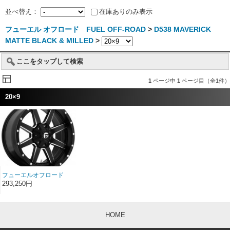
並べ替え：
在庫ありのみ表示
フューエル オフロード FUEL OFF-ROAD
>
D538 MAVERICK
MATTE BLACK & MILLED
>
ここをタップして検索
1
ページ中
1
ページ目（全1件）
20×9
フューエルオフロード
D538 MAVERICK
293,250円
MATTE BLACK &
MILLED 20インチ
20×9
HOME