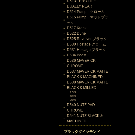
D513 THROTTLE
DUALLY REAR
D514 Pump クローム
D515 Pump マットブラ
ック
D517 Krank
D522 Dune
D525 Revolver ブラック
D530 Hostage クローム
D531 Hostage ブラック
D534 Boost
D536 MAVERICK
CHROME
D537 MAVERICK MATTE
BLACK & MACHINED
D538 MAVERICK MATTE
BLACK & MILLED
17×9
18×9
20×9
D540 NUTZ PVD
CHROME
D541 NUTZ BLACK &
MACHINED
ブラックダイヤモンド