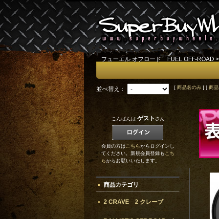
フューエル オフロード FUEL OFF-ROAD
>
[
商品名のみ
] [
商品
並べ替え：
ゲスト
こんばんは
さん
会員の方は
こちら
からログインし
てください。新規会員登録も
こち
ら
からお願いいたします。
商品カテゴリ
2 CRAVE 2 クレーブ