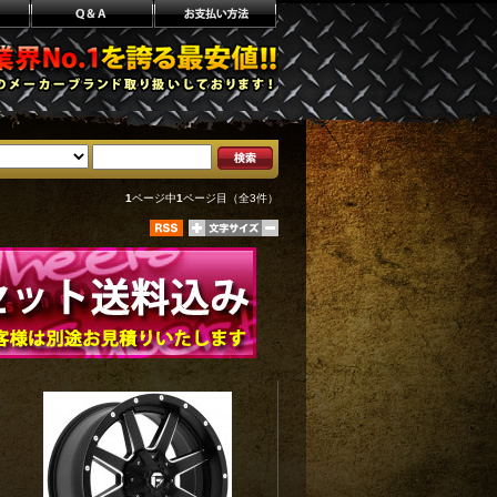
1
ページ中
1
ページ目（全3件）