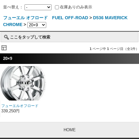
並べ替え：
在庫ありのみ表示
フューエル オフロード FUEL OFF-ROAD
>
D536 MAVERICK
CHROME
>
ここをタップして検索
1
ページ中
1
ページ目（全1件）
20×9
フューエルオフロード
D536 MAVERICK
339,250円
CHROME 20インチ
20×9
HOME