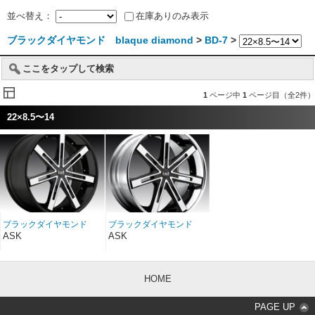
並べ替え：
在庫ありのみ表示
ブラックダイヤモンド blaque diamond
>
BD-7
>
ここをタップして検索
1
ページ中
1
ページ目（全2件）
22×8.5〜14
ブラックダイヤモンド
ブラックダイヤモンド
BD-7 ブラック/マシンド
BD-7グロスブラック/マシ
ASK
ASK
シルバー 22インチ
ンドシルバー＆クローム
ステンレススチールリッ
プ 22インチ
HOME
PAGE UP