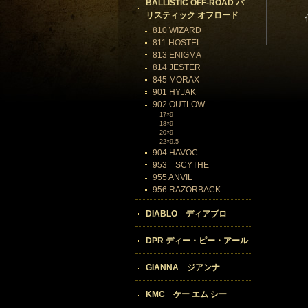
BALLISTIC OFF-ROAD バ
リスティック オフロード
810 WIZARD
811 HOSTEL
813 ENIGMA
814 JESTER
845 MORAX
901 HYJAK
902 OUTLOW
17×9
18×9
20×9
22×9.5
904 HAVOC
953 SCYTHE
955 ANVIL
956 RAZORBACK
DIABLO ディアブロ
DPR ディー・ピー・アール
GIANNA ジアンナ
KMC ケー エム シー