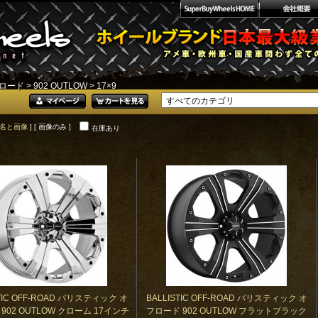
フロード
>
902 OUTLOW
> 17×9
名と画像
] [ 画像のみ ]
在庫あり
STIC OFF-ROAD バリスティック オ
BALLISTIC OFF-ROAD バリスティック オ
902 OUTLOW クローム 17インチ
フロード 902 OUTLOW フラットブラック