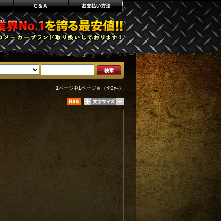
1
ページ中
1
ページ目（全2件）