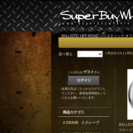
BALLISTIC OFF-ROAD バリスティック オ
[
商品名のみ
] [
商品
並べ替え：
ゲスト
こんばんは
さん
会員の方は
こちら
からログインし
てください。新規会員登録も
こち
ら
からお願いいたします。
商品カテゴリ
2 CRAVE 2 クレーブ
BALLI
フロード 