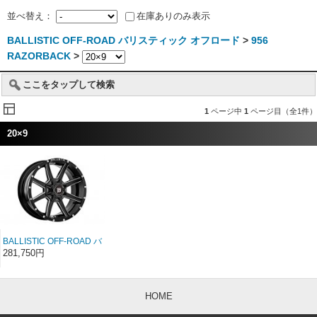
並べ替え：
在庫ありのみ表示
BALLISTIC OFF-ROAD バリスティック オフロード
>
956
RAZORBACK
>
ここをタップして検索
1
ページ中
1
ページ目（全1件）
20×9
BALLISTIC OFF-ROAD バ
リスティック オフロード
281,750円
956 RAZORBACK ブラッ
ク/ミルウインド 20インチ
20×9
HOME