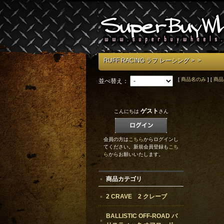
RUFF RACING ラフ レーシング
>
>
[
商品名のみ
] [
商品
並べ替え：
ゲスト
こんにちは
さん
会員の方は
こちら
からログインし
てください。新規会員登録も
こち
ら
からお願いいたします。
商品カテゴリ
2 CRAVE 2 クレーブ
BALLISTIC OFF-ROAD バ