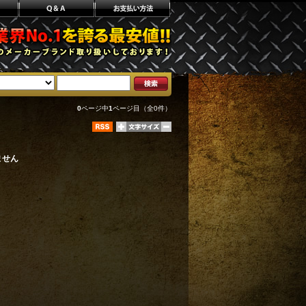
0
ページ中
1
ページ目（全0件）
ません