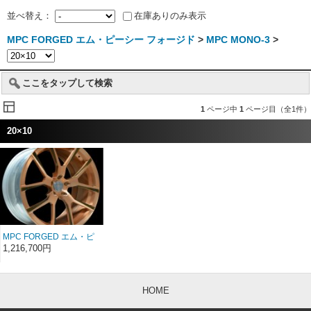
並べ替え：
在庫ありのみ表示
MPC FORGED エム・ピーシー フォージド
>
MPC MONO-3
>
ここをタップして検索
1
ページ中
1
ページ目（全1件）
20×10
MPC FORGED エム・ピ
ーシー フォージド MPC
1,216,700円
MONO-3 20インチ
20×10
HOME