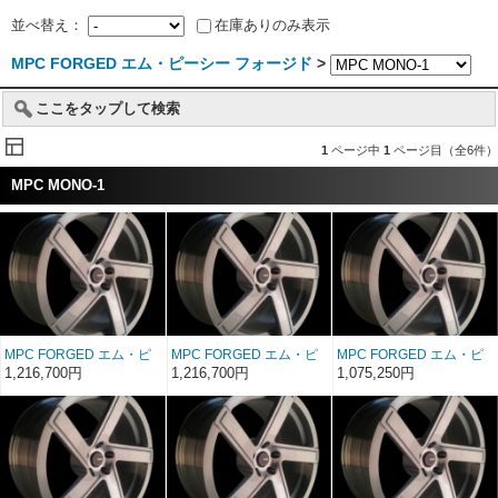
並べ替え：
在庫ありのみ表示
MPC FORGED エム・ピーシー フォージド
>
ここをタップして検索
1
ページ中
1
ページ目（全6件）
MPC MONO-1
MPC FORGED エム・ピ
MPC FORGED エム・ピ
MPC FORGED エム・ピ
ーシー フォージド MPC
ーシー フォージド MPC
ーシー フォージド MPC
1,216,700円
1,216,700円
1,075,250円
MONO-1 20インチ
MONO-1 20インチ
MONO-1 20インチ
20×10
20×11
20×8.5