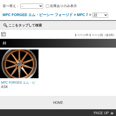
並べ替え：
在庫ありのみ表示
MPC FORGED エム・ピーシー フォージド
>
MPC 7
>
ここをタップして検索
1
ページ中
1
ページ目（全1件）
22
MPC FORGED エム・ピ
ーシー フォージド MPC
ASK
7 22インチ
HOME
PAGE UP