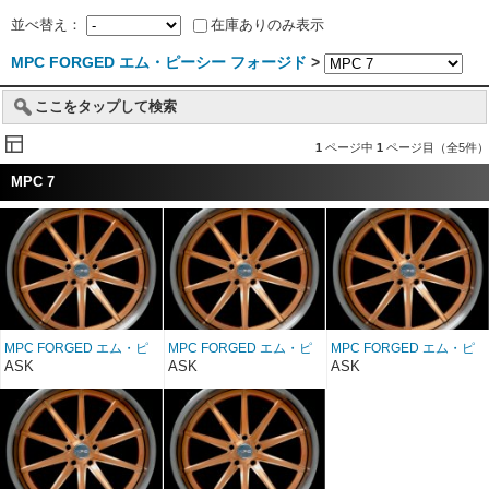
並べ替え：
在庫ありのみ表示
MPC FORGED エム・ピーシー フォージド
>
ここをタップして検索
1
ページ中
1
ページ目（全5件）
MPC 7
MPC FORGED エム・ピ
MPC FORGED エム・ピ
MPC FORGED エム・ピ
ーシー フォージド MPC
ーシー フォージド MPC
ーシー フォージド MPC
ASK
ASK
ASK
7 20インチ
7 22インチ
7 24インチ