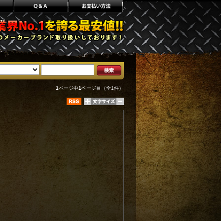
1
ページ中
1
ページ目（全1件）