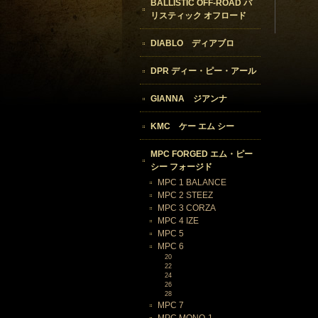
BALLISTIC OFF-ROAD バ
リスティック オフロード
DIABLO ディアブロ
DPR ディー・ピー・アール
GIANNA ジアンナ
KMC ケー エム シー
MPC FORGED エム・ピー
シー フォージド
MPC 1 BALANCE
MPC 2 STEEZ
MPC 3 CORZA
MPC 4 IZE
MPC 5
MPC 6
20
22
24
26
28
MPC 7