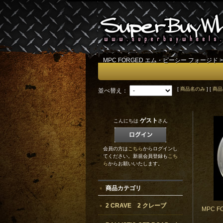
MPC FORGED エム・ピーシー フォージド
[
商品名のみ
] [
商品
並べ替え：
ゲスト
こんにちは
さん
会員の方は
こちら
からログインし
てください。新規会員登録も
こち
ら
からお願いいたします。
商品カテゴリ
2 CRAVE 2 クレーブ
MPC 