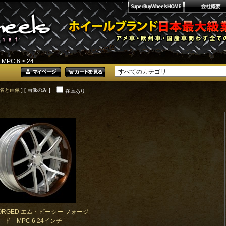
>
MPC 6
> 24
名と画像
] [ 画像のみ ]
在庫あり
FORGED エム・ピーシー フォージ
ド MPC 6 24インチ