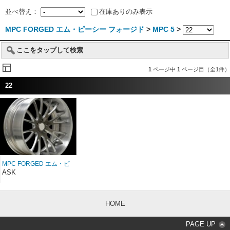
並べ替え：
在庫ありのみ表示
MPC FORGED エム・ピーシー フォージド
>
MPC 5
>
ここをタップして検索
1
ページ中
1
ページ目（全1件）
22
MPC FORGED エム・ピ
ーシー フォージド MPC
ASK
5 22インチ
HOME
PAGE UP