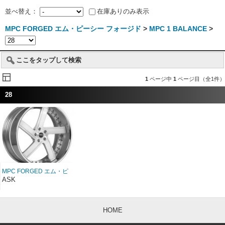
並べ替え：
在庫ありのみ表示
MPC FORGED エム・ピーシー フォージド
>
MPC 1 BALANCE
>
ここをタップして検索
1
ページ中
1
ページ目（全1件）
28
MPC FORGED エム・ピ
ーシー フォージド MPC
ASK
1 BALANCE 28インチ
HOME