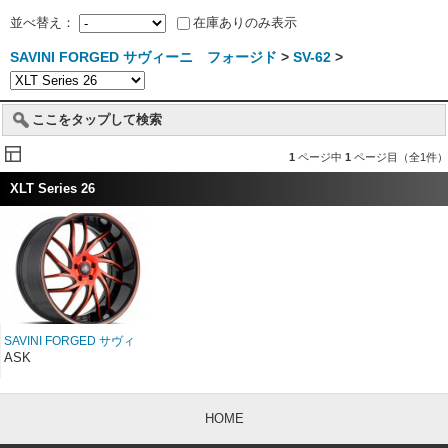
並べ替え：
在庫ありのみ表示
SAVINI FORGED サヴィーニ フォージド
>
SV-62
>
ここをタップして検索
1
ページ中
1
ページ目（全1件）
XLT Series 26
SAVINI FORGED サヴィ
ーニ フォージド XLT
ASK
SV62ｓ 26インチ
HOME