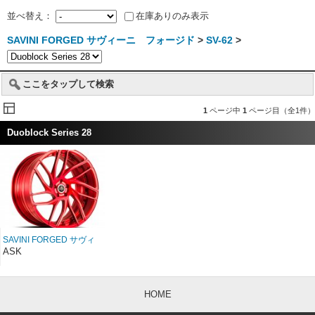
並べ替え：
在庫ありのみ表示
SAVINI FORGED サヴィーニ フォージド
>
SV-62
>
ここをタップして検索
1
ページ中
1
ページ目（全1件）
Duoblock Series 28
SAVINI FORGED サヴィ
ーニ フォージド
ASK
Duoblock SV62D 28イン
チ
HOME